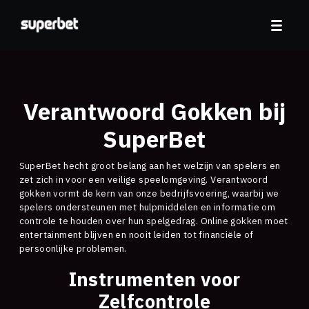
Verantwoord Gokken bij
SuperBet
SuperBet hecht groot belang aan het welzijn van spelers en
zet zich in voor een veilige speelomgeving. Verantwoord
gokken vormt de kern van onze bedrijfsvoering, waarbij we
spelers ondersteunen met hulpmiddelen en informatie om
controle te houden over hun spelgedrag. Online gokken moet
entertainment blijven en nooit leiden tot financiële of
persoonlijke problemen.
Instrumenten voor
Zelfcontrole