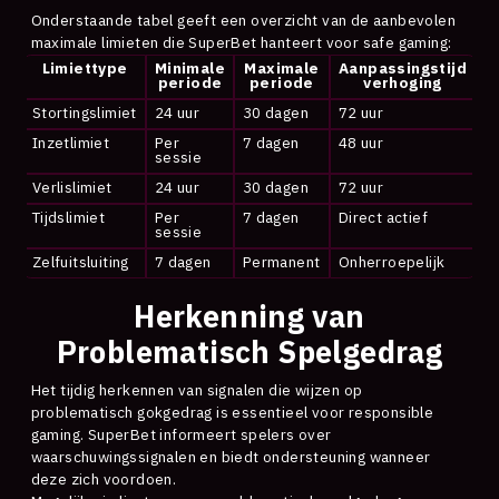
Onderstaande tabel geeft een overzicht van de aanbevolen
maximale limieten die SuperBet hanteert voor safe gaming:
Limiettype
Minimale
Maximale
Aanpassingstijd
periode
periode
verhoging
Stortingslimiet
24 uur
30 dagen
72 uur
Inzetlimiet
Per
7 dagen
48 uur
sessie
Verlislimiet
24 uur
30 dagen
72 uur
Tijdslimiet
Per
7 dagen
Direct actief
sessie
Zelfuitsluiting
7 dagen
Permanent
Onherroepelijk
Herkenning van
Problematisch Spelgedrag
Het tijdig herkennen van signalen die wijzen op
problematisch gokgedrag is essentieel voor responsible
gaming. SuperBet informeert spelers over
waarschuwingssignalen en biedt ondersteuning wanneer
deze zich voordoen.