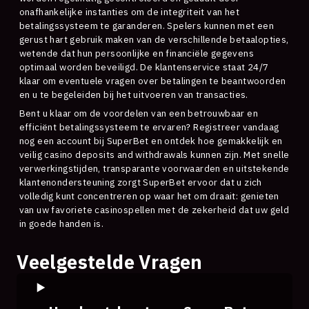
onafhankelijke instanties om de integriteit van het
betalingssysteem te garanderen. Spelers kunnen met een
gerust hart gebruik maken van de verschillende betaalopties,
wetende dat hun persoonlijke en financiële gegevens
optimaal worden beveiligd. De klantenservice staat 24/7
klaar om eventuele vragen over betalingen te beantwoorden
en u te begeleiden bij het uitvoeren van transacties.
Bent u klaar om de voordelen van een betrouwbaar en
efficiënt betalingssysteem te ervaren? Registreer vandaag
nog een account bij SuperBet en ontdek hoe gemakkelijk en
veilig casino deposits and withdrawals kunnen zijn. Met snelle
verwerkingstijden, transparante voorwaarden en uitstekende
klantenondersteuning zorgt SuperBet ervoor dat u zich
volledig kunt concentreren op waar het om draait: genieten
van uw favoriete casinospellen met de zekerheid dat uw geld
in goede handen is.
Veelgestelde Vragen