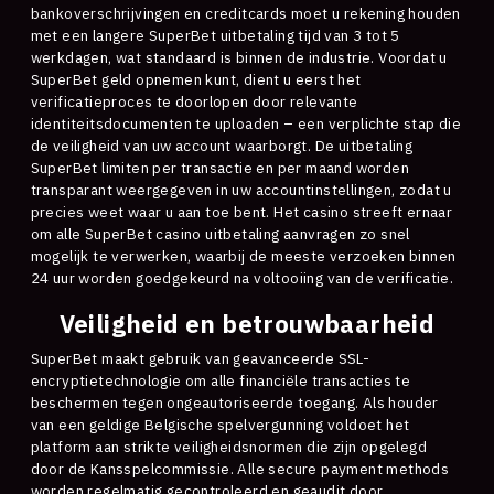
bankoverschrijvingen en creditcards moet u rekening houden
met een langere SuperBet uitbetaling tijd van 3 tot 5
werkdagen, wat standaard is binnen de industrie. Voordat u
SuperBet geld opnemen kunt, dient u eerst het
verificatieproces te doorlopen door relevante
identiteitsdocumenten te uploaden – een verplichte stap die
de veiligheid van uw account waarborgt. De uitbetaling
SuperBet limiten per transactie en per maand worden
transparant weergegeven in uw accountinstellingen, zodat u
precies weet waar u aan toe bent. Het casino streeft ernaar
om alle SuperBet casino uitbetaling aanvragen zo snel
mogelijk te verwerken, waarbij de meeste verzoeken binnen
24 uur worden goedgekeurd na voltooiing van de verificatie.
Veiligheid en betrouwbaarheid
SuperBet maakt gebruik van geavanceerde SSL-
encryptietechnologie om alle financiële transacties te
beschermen tegen ongeautoriseerde toegang. Als houder
van een geldige Belgische spelvergunning voldoet het
platform aan strikte veiligheidsnormen die zijn opgelegd
door de Kansspelcommissie. Alle secure payment methods
worden regelmatig gecontroleerd en geaudit door