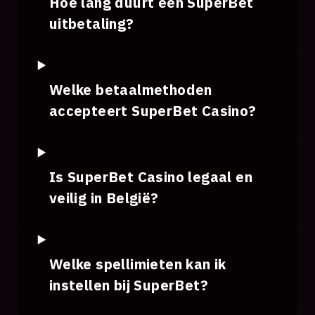
Hoe lang duurt een SuperBet
uitbetaling?
Welke betaalmethoden
accepteert SuperBet Casino?
Is SuperBet Casino legaal en
veilig in België?
Welke spellimieten kan ik
instellen bij SuperBet?