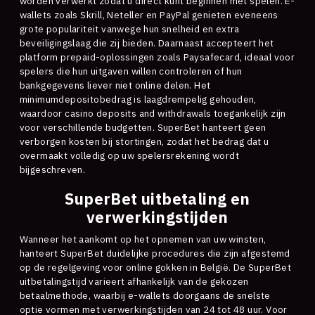
worden verwerkt zodat u direct kunt beginnen met spelen. E-
wallets zoals Skrill, Neteller en PayPal genieten eveneens
grote populariteit vanwege hun snelheid en extra
beveiligingslaag die zij bieden. Daarnaast accepteert het
platform prepaid-oplossingen zoals Paysafecard, ideaal voor
spelers die hun uitgaven willen controleren of hun
bankgegevens liever niet online delen. Het
minimumdepositobedrag is laagdrempelig gehouden,
waardoor casino deposits and withdrawals toegankelijk zijn
voor verschillende budgetten. SuperBet hanteert geen
verborgen kosten bij stortingen, zodat het bedrag dat u
overmaakt volledig op uw spelersrekening wordt
bijgeschreven.
SuperBet uitbetaling en
verwerkingstijden
Wanneer het aankomt op het opnemen van uw winsten,
hanteert SuperBet duidelijke procedures die zijn afgestemd
op de regelgeving voor online gokken in België. De SuperBet
uitbetalingstijd varieert afhankelijk van de gekozen
betaalmethode, waarbij e-wallets doorgaans de snelste
optie vormen met verwerkingstijden van 24 tot 48 uur. Voor