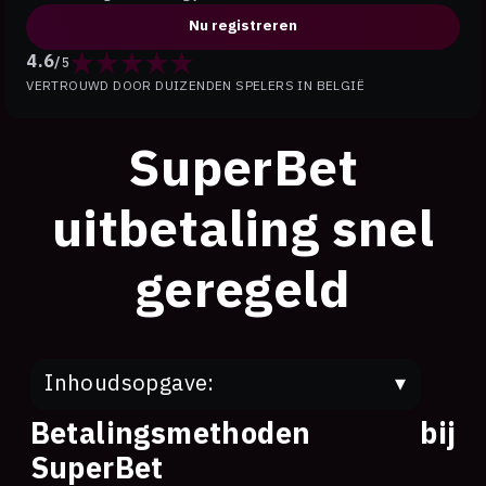
Nu registreren
4.6
/
5
VERTROUWD DOOR DUIZENDEN SPELERS IN BELGIË
SuperBet
uitbetaling snel
geregeld
Inhoudsopgave:
Betalingsmethoden bij
SuperBet